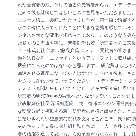
れた受賞者の方、そして過去の受賞者からも、エディテー
ため今後も継続してほしいとのご意見をいただきました。
ロジーズ様にご参画いただきましたが、第一線で活躍する
がこの輪に入ってくれたことに大きな意義を感じている」
ジネスも大きな変化が求められており、このような支援を
た多くのご声援を糧に、来年以降も若手研究者へのご支援
スト株式会社 代表 柴藤亮介氏 コメント 受賞者の皆さ
類とは異なる「エッセイ」というアウトプットに取り組む
機会になったのではないかと思います。 研究費はもちろ
加速させる資産になっているはずです。ぜひ今後も、さまざ
をさらに深化させていってください。 エディテージ・グ
デミストも関わらせていただけたことを大変光栄に思いま
研究者の研究Visionの実現へとつながっていくことを心
代表取締役社⻑ 深澤知憲氏 （博士情報エンジン運営責任
な研究分野で挑戦する若手研究者の皆様と出会えたことに
は拾いきれない独創的な挑戦を支えることこそ、民間の助
材のキャリア支援に取り組む私たちは、一人でも多くの学
者の活躍を通じて思いもよらぬ革新がもたらされ、より良