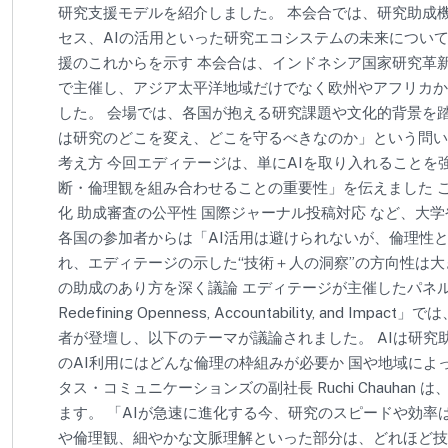
研究支援モデルを紹介しました。 本会合では、研究助成
セス、AIの活用といった研究エコシステムの未来について
援のこれからを示す 本会合は、インドネシア国家研究革新
で主催し、アジア太平洋地域だけでなく欧州やアフリカか
した。 会場では、各国が抱える研究課題や文化的背景を
は研究のどこを変え、どこを守るべきなのか」という問いでし
考え方 今回エディテージは、単にAIを取り入れることを
断・倫理観を組み合わせることの重要性」を伝えました こ
化 助成審査の公平性 国際ジャーナル投稿対応 など、大
各国の参加者からは「AI活用は避けられないが、倫理性
れ、エディテージの示した“技術＋人の洞察”の方向性は大
の助成のあり方を深く議論 エディテージが主催したパネルディスカッション
Redefining Openness, Accountability, a
者が登壇し、以下のテーマが議論されました。 AIは研究
のAI利用にはどんな倫理の枠組みが必要か 国や地域によ
タス・コミュニケーションズの副社長 Ruchi Chauha
ます。 「AIが急速に進化する今、研究のスピードや効
や倫理観、細やかな文脈理解といった部分は、どれほど技