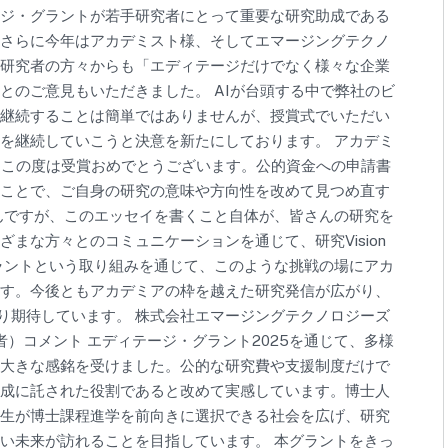
ジ・グラントが若手研究者にとって重要な研究助成である
さらに今年はアカデミスト様、そしてエマージングテクノ
研究者の方々からも「エディテージだけでなく様々な企業
とのご意見もいただきました。 AIが台頭する中で弊社のビ
継続することは簡単ではありませんが、授賞式でいただい
を継続していこうと決意を新たにしております。 アカデミ
ま、この度は受賞おめでとうございます。公的資金への申請書
ことで、ご自身の研究の意味や方向性を改めて見つめ直す
んですが、このエッセイを書くこと自体が、皆さんの研究を
まな方々とのコミュニケーションを通じて、研究Vision
ラントという取り組みを通じて、このような挑戦の場にアカ
す。今後ともアカデミアの枠を越えた研究発信が広がり、
より期待しています。 株式会社エマージングテクノロジーズ
者）コメント エディテージ・グラント2025を通じて、多様
大きな感銘を受けました。公的な研究費や支援制度だけで
成に託された役割であると改めて実感しています。博士人
生が博士課程進学を前向きに選択できる社会を広げ、研究
い未来が訪れることを目指しています。 本グラントをきっ