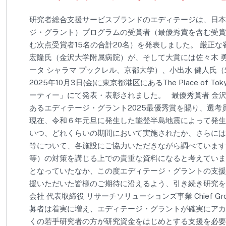
研究者総合支援サービスブランドのエディテージは、日本
ジ・グラント）プログラムの受賞者（最優秀賞を含む受賞
む次点受賞者15名の合計20名）を発表しました。 厳正な
宏隆氏（金沢大学附属病院）が、そして大賞には佐々木 勇人氏（大阪
ータ シャラマ プックレル、京都大学）、小出水 健人氏
2025年10月3日(金)に東京都港区にあるThe Place o
ーティー」にて発表・表彰されました。 最優秀賞者 金沢
あるエディテージ・グラント2025最優秀賞を賜り、選考
現在、令和６年元旦に発生した能登半島地震によって発生
いつ、どれくらいの期間において実施されたか、さらには
等について、各施設にご協力いただきながら調べています
等）の対策を講じる上での貴重な資料になると考えていま
となっていたなか、この度エディテージ・グラントの支援
援いただいた皆様のご期待に沿えるよう、引き続き研究を
会社 代表取締役 リサーチソリューションズ事業 Chief Growt
募者は着実に増え、エディテージ・グラントが確実にアカ
くの若手研究者の方が研究資金をはじめとする支援を必要