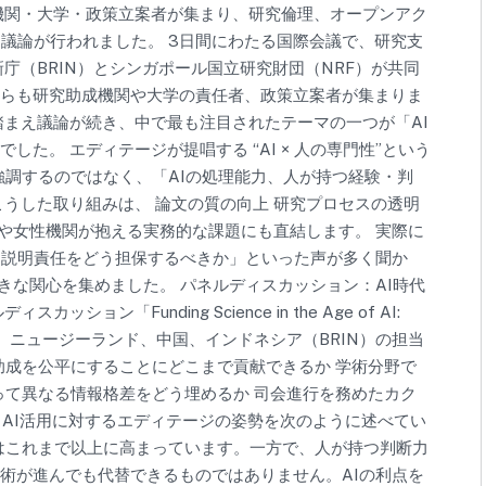
機関・大学・政策立案者が集まり、研究倫理、オープンアク
議論が行われました。 3日間にわたる国際会議で、研究支
庁（BRIN）とシンガポール国立研究財団（NRF）が共同
らも研究助成機関や大学の責任者、政策立案者が集まりま
踏まえ議論が続き、中で最も注目されたテーマの一つが「AI
た。 エディテージが提唱する “AI × 人の専門性”という
強調するのではなく、「AIの処理能力、人が持つ経験・判
うした取り組みは、 論文の質の向上 研究プロセスの透明
学や女性機関が抱える実務的な課題にも直結します。 実際に
と説明責任をどう担保するべきか」といった声が多く聞か
きな関心を集めました。 パネルディスカッション：AI時代
「Funding Science in the Age of AI:
nd Impact」では、ニュージーランド、中国、インドネシア（BRIN）の担当
助成を公平にすることにどこまで貢献できるか 学術分野で
って異なる情報格差をどう埋めるか 司会進行を務めたカク
n は、AI活用に対するエディテージの姿勢を次のように述べてい
率はこれまで以上に高まっています。一方で、人が持つ判断力
術が進んでも代替できるものではありません。AIの利点を