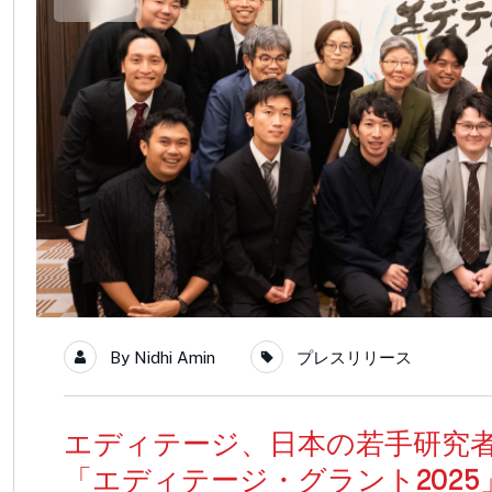
By
Nidhi Amin
プレスリリース
エディテージ、日本の若手研究
「エディテージ・グラント202