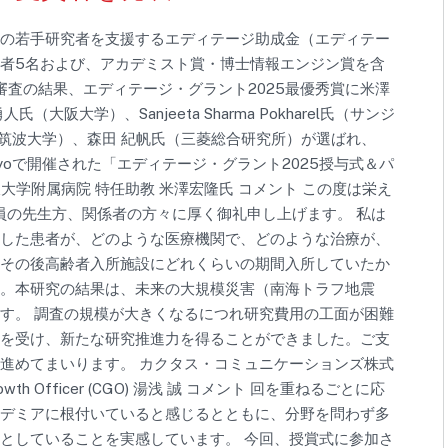
の若手研究者を支援するエディテージ助成金（エディテー
者5名および、アカデミスト賞・博士情報エンジン賞を含
審査の結果、エディテージ・グラント2025最優秀賞に米澤
大学）、Sanjeeta Sharma Pokharel氏（サンジ
（筑波大学）、森田 紀帆氏（三菱総合研究所）が選ばれ、
f Tokyoで開催された「エディテージ・グラント2025授与式＆パ
大学附属病院 特任助教 米澤宏隆氏 コメント この度は栄え
員の先生方、関係者の方々に厚く御礼申し上げます。 私は
した患者が、どのような医療機関で、どのような治療が、
その後高齢者入所施設にどれくらいの期間入所していたか
。本研究の結果は、未来の大規模災害（南海トラフ地震
す。 調査の規模が大きくなるにつれ研究費用の工面が困難
を受け、新たな研究推進力を得ることができました。ご支
進めてまいります。 カクタス・コミュニケーションズ株式
h Officer (CGO) 湯浅 誠 コメント 回を重ねるごとに応
デミアに根付いていると感じるとともに、分野を問わず多
としていることを実感しています。 今回、授賞式に参加さ