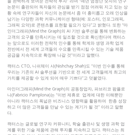
을 완벽하게 보여준 전략적 투자” 라며 “매년 엄청난 숫자의 연구
논문이 출판되어 독자들의 관심을 받기 점점 어려워 지고 있는 상
황 속에 연구자들이 자신의 논문에서 좀 더 흥미롭고 오래 인상을
남기는 다양한 과학 커뮤니케이션 형태(예: 포스터, 인포그래픽,
그래픽 요약)로 콘텐츠를 표현할 필요가 있다”고 밝혔다. 또한 “마
인더그래피(Mind the Graph)의 AI 기반 솔루션을 통해 변화하는
고객의 요구를 만족시키는 데 일조할 것으로 확신한다며 캑터스
는 앞으로도 이러한 전략적 인수를 통해 학계와 생명 과학 업계
전반에서 전 세계 고객들의 수요를 만족시킬 수 있는 기술 제품
공급을 지속적으로 확장해 나갈 것”이라고 말했다.
캑터스 CTO, 니쉬체이 샤(Nishchay Shah)도 “이번 인수를 통해
우리는 기존의 AI 솔루션을 기반으로 전 세계 고객들에게 최고의
가치를 제공할 수 있게 되어 매우 기쁘다”고 덧붙였다.
마인더그래피(Mind the Graph)의 공동창업자, 파브리코 팜플로
나(Fabricio Pamplona)는 “이번 제휴로 업계에 대한 이해뿐만
아니라 캑터스의 폭넓은 비즈니스 영향력을 활용하여 한층 성장
하고 더 많은 고객들을 만날 수 있는 계기가 될 것” 이라고 말했
다.
캑터스는 글로벌 연구자 커뮤니티, 학술 출판사 및 생명 과학 업
계를 위한 기술 제품에 관해 투자를 지속하고 있다. 캑터스는 최