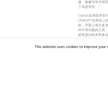
捷，能够为学术研究提
了高度评价。”
Cactus首席技术
ChatGPT在商
前，市面上有众多
种不同功能的工具，
的先进AI技术和来
CACTUS中国区总
This website uses cookies to improve your ex
趋势，在逾二十一
高效率及准确度。我们
Paperpal现已与
学术论文。
更多详情，欢迎前
关于
CACTUS
：
开科思专注于提供
学、出版商、学术社团和