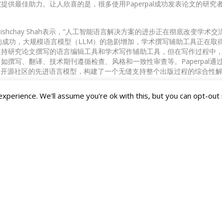
供最佳助力。让人欣喜的是，很多使用Paperpal成功发表论文的研究者都对
官Nishchay Shah表示，“人工智能语言解决方案的进步正在彻底改变学术
业上的成功，大规模语言模型（LLM）的急剧增加，学术撰写辅助工具正在取
支持研究论文撰写的语言编辑工具和学术写作辅助工具，但在写作过程中
如撰写、翻译、技术期刊遵循检查、风格和一致性审查等。Paperpal通
自开源社区的先进语言模型，构建了一个无缝支持整个出版过程的综合性解
经理胡启华强调，“有研究表明润色是学术界目前使用AI工具最频繁的场景。Pa
perience. We'll assume you're ok with this, but you can opt-out 
年的发表支持经验基础上，从辅助论文投稿出发，为科研者提供有针对性
相信Paperpal将为中国作者提供更多更好的科研服务体验。”
Taylor & Francis在内的多家知名国际出版社建立合作关系，支持国际科
往
官网
了解。
人工智能产品和解决方案，旨在加快研究资金、出版、交流和发现的进程
生命科学组织面临的挑战。公司通过其知名品牌Editage、Researcher.Life