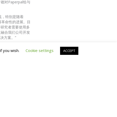
Paperpal给与
交流，特别是随着
得革命性的进展。目
，研究者需要使用多
过融合我们公司开发
决方案。”
perpal正是顺应
if you wish.
Cookie settings
ACCEPT
的写作功能支持，提
研学者撰写提交高质量的
，解决研究人员、大
、Cactus Life